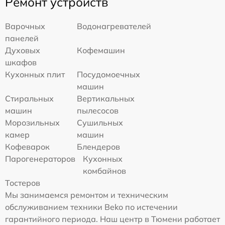
Ремонт устройств
Варочных
Водонагревателей
панелей
Духовых
Кофемашин
шкафов
Кухонных плит
Посудомоечных
машин
Стиральных
Вертикальных
машин
пылесосов
Морозильных
Сушильных
камер
машин
Кофеварок
Блендеров
Парогенераторов
Кухонных
комбайнов
Тостеров
Мы занимаемся ремонтом и техническим
обслуживанием техники Beko по истечении
гарантийного периода. Наш центр в Тюмени работает