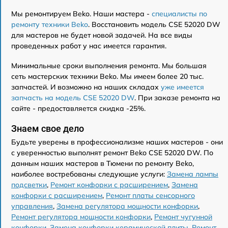
Мы ремонтируем Beko. Наши мастера -
специалисты по
ремонту техники Beko
. Восстановить модель CSE 52020 DW
для мастеров не будет новой задачей. На все виды
проведенных работ у нас имеется гарантия.
Минимальные сроки выполнения ремонта. Мы большая
сеть мастерских техники Beko. Мы имеем более 20 тыс.
запчастей. И возможно на наших складах
уже имеется
запчасть на модель CSE 52020 DW
. При заказе ремонта на
сайте - предоставляется скидка -25%.
Знаем свое дело
Будьте уверены в профессионализме наших мастеров - они
с уверенностью выполнят ремонт Beko CSE 52020 DW. По
данным наших мастеров в Тюмени по ремонту Beko,
наиболее востребованы следующие услуги:
Замена лампы
подсветки
,
Ремонт конфорки с расширением
,
Замена
конфорки с расширением
,
Ремонт платы сенсорного
управления
,
Замена регулятора мощности конфорки
,
Ремонт регулятора мощности конфорки
,
Ремонт чугунной
конфорки
,
Замена конфорки керамической плиты
,
Ремонт