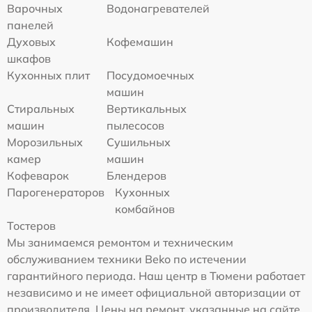
Варочных
Водонагревателей
панелей
Духовых
Кофемашин
шкафов
Кухонных плит
Посудомоечных
машин
Стиральных
Вертикальных
машин
пылесосов
Морозильных
Сушильных
камер
машин
Кофеварок
Блендеров
Парогенераторов
Кухонных
комбайнов
Тостеров
Мы занимаемся ремонтом и техническим
обслуживанием техники Beko по истечении
гарантийного периода. Наш центр в Тюмени работает
независимо и не имеет официальной авторизации от
производителя. Цены на ремонт, указанные на сайте,